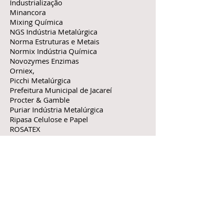
Industrialização
Minancora
Mixing Química
NGS Indústria Metalúrgica
Norma Estruturas e Metais
Normix Indústria Química
Novozymes Enzimas
Orniex,
Picchi Metalúrgica
Prefeitura Municipal de Jacareí
Procter & Gamble
Puriar Indústria Metalúrgica
Ripasa Celulose e Papel
ROSATEX
Santa Inês Ind. de Embalagens
Sara Lee Cafés
Shellmar Embalagem Moderna
Sinimplast
SITIVESP
Spina Química
Tec-Lab Produtos para Laboratórios
Tubo –Tec
UFE – Sabão Rio